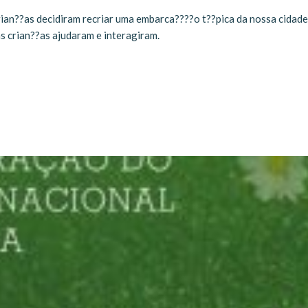
rian??as decidiram recriar uma embarca????o t??pica da nossa cidade
as crian??as ajudaram e interagiram.