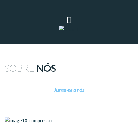
SOBRE
NÓS
Junte-se a nós